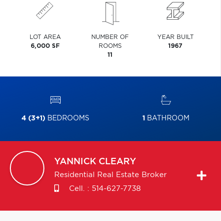
LOT AREA
NUMBER OF
YEAR BUILT
6,000 SF
ROOMS
1967
11
4 (3+1)
BEDROOMS
1
BATHROOM
YANNICK
CLEARY
Residential Real Estate Broker
Cell. :
514-627-7738