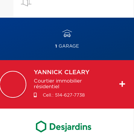
1
GARAGE
YANNICK
CLEARY
Courtier immobilier
résidentiel
Cell.:
514-627-7738